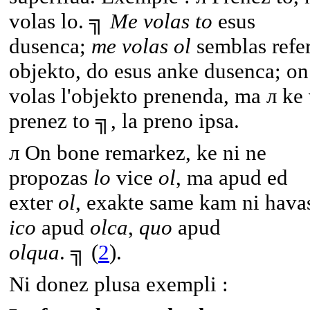
volas lo. ╗
Me volas to
esus
dusenca;
me volas ol
semblas refe
objekto, do esus anke dusenca; on
volas l'objekto prenenda, ma л ke
prenez to ╗, la preno ipsa.
л On bone remarkez, ke ni ne
propozas
lo
vice
ol
, ma apud ed
exter
ol
, exakte same kam ni hava
ico
apud
olca
,
quo
apud
olqua
. ╗ (
2
).
Ni donez plusa exempli :