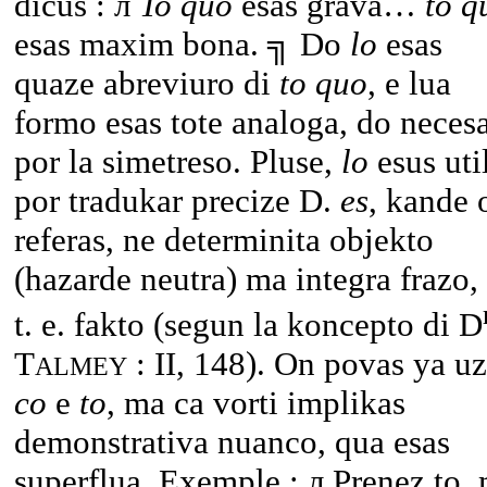
dicus : л
To quo
esas grava…
to q
esas maxim bona. ╗ Do
lo
esas
quaze abreviuro di
to quo
, e lua
formo esas tote analoga, do neces
por la simetreso. Pluse,
lo
esus uti
por tradukar precize D.
es
, kande 
referas, ne determinita objekto
(hazarde neutra) ma integra frazo,
t. e. fakto (segun la koncepto di D
T
: II, 148). On povas ya uz
ALMEY
co
e
to
, ma ca vorti implikas
demonstrativa nuanco, qua esas
superflua. Exemple : л Prenez to,