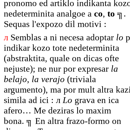
pronomo ed artiklo indikanta koz
nedeterminita analgoe a
co
,
to
╗.
Sequas l'expozo dil motivi :
л
Semblas a ni necesa adoptar
lo
p
indikar kozo tote nedeterminita
(abstraktita, quale on dicas ofte
nejuste); ne nur por expresar
la
belajo
,
la verajo
(triviala
argumento), ma por mult altra kaz
simila ad ici : л
Lo
grava en ica
afero… Me deziras lo maxim
bona. ╗ En altra frazo-formo on