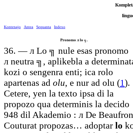
Komplet
lingu
Kontenajo
Antea
Sequanta
Indexo
Pronomo л lo ╗.
36
. — л Lo ╗ nule esas pronomo
л neutra ╗, aplikebla a determinat
kozi o sengenra enti; ica rolo
apartenas ad
olu
, e nur ad olu (
1
).
Cetere, yen la texto ipsa di la
propozo qua determinis la decido
948 dil Akademio : л De Beaufron
Couturat propozas… adoptar
lo
k