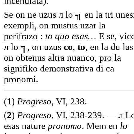
incendiata).
Se on ne uzus л lo ╗ en la tri une
exempli, on mustus uzar la
perifrazo :
to quo esas…
E se, vic
л lo ╗, on uzus
co
,
to
, en la du las
on obtenus altra nuanco, pro la
signifiko demonstrativa di ca
pronomi.
(
1
)
Progreso
, VI, 238.
(
2
)
Progreso
, VI, 238-239. — л L
esas nature
pronomo
. Mem en
lo