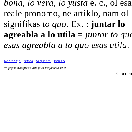
bona
,
lo vera
,
lo yusta
e. c., ol esa
reale pronomo, ne artiklo, nam ol
signifikas
to quo
. Ex. :
juntar lo
agreabla a lo utila
=
juntar to qu
esas agreabla a to quo esas utila
.
Kontenajo
Antea
Sequanta
Indexo
Ica pagino modifikesis laste ye 31-ma januaro 1999.
Сайт со