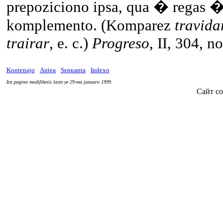
prepoziciono ipsa, qua � regas �
komplemento. (Komparez
travida
trairar
, e. c.)
Progreso
, II, 304, no
Kontenajo
Antea
Sequanta
Indexo
Ica pagino modifikesis laste ye 29-ma januaro 1999.
Сайт со