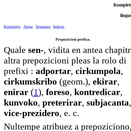
Komplet
lingu
Kontenajo
Antea
Sequanta
Indexo
Prepozicioni prefixa.
Quale
sen-
, vidita en antea chapitr
altra prepozicioni pleas la rolo di
prefixi :
adportar
,
cirkumpola
,
cirkumskribo
(geom.),
ekirar
,
enirar
(
1
),
foreso
,
kontredicar
,
kunvoko
,
preterirar
,
subjacanta
vice-prezidero
, e. c.
Nultempe atribuez a prepoziciono