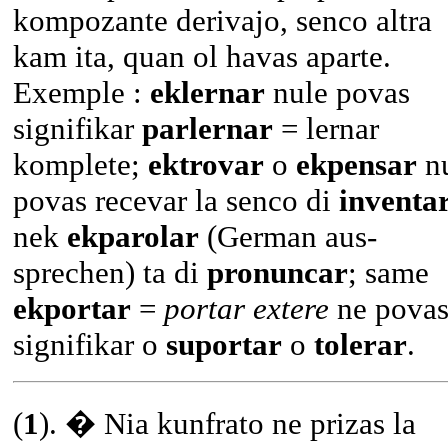
kompozante derivajo, senco altra
kam ita, quan ol havas aparte.
Exemple :
eklernar
nule povas
signifikar
parlernar
= lernar
komplete;
ektrovar
o
ekpensar
n
povas recevar la senco di
inventa
nek
ekparolar
(German aus-
sprechen) ta di
pronuncar
; same
ekportar
=
portar extere
ne pova
signifikar o
suportar
o
tolerar
.
(
1
). � Nia kunfrato ne prizas la