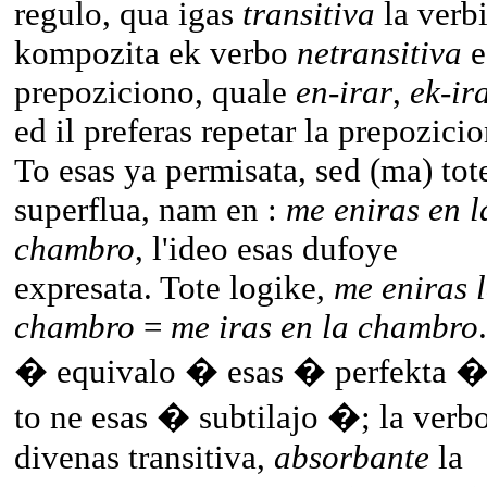
regulo, qua igas
transitiva
la verb
kompozita ek verbo
netransitiva
e
prepoziciono, quale
en-irar
,
ek-ir
ed il preferas repetar la prepozici
To esas ya permisata, sed (ma) tot
superflua, nam en :
me eniras en l
chambro
, l'ideo esas dufoye
expresata. Tote logike,
me eniras 
chambro
=
me iras en la chambro
� equivalo � esas � perfekta �
to ne esas � subtilajo �; la verb
divenas transitiva,
absorbante
la