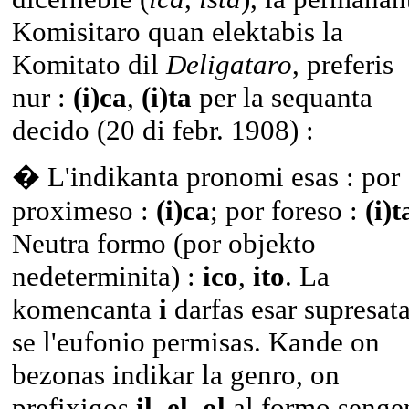
Komisitaro quan elektabis la
Komitato dil
Deligataro
, preferis
nur :
(i)ca
,
(i)ta
per la sequanta
decido (20 di febr. 1908) :
� L'indikanta pronomi esas : por
proximeso :
(i)ca
; por foreso :
(i)t
Neutra formo (por objekto
nedeterminita) :
ico
,
ito
. La
komencanta
i
darfas esar supresata
se l'eufonio permisas. Kande on
bezonas indikar la genro, on
prefixigos
il
,
el
,
ol
al formo senge