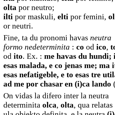
olta
por neutro;
ilti
por maskuli,
elti
por femini,
ol
or neutri.
Fine, ta du pronomi havas
neutra
formo nedeterminita
:
co
od
ico
,
t
od
ito
. Ex. :
me havas du hundi; 
esas malada, e co jenas me; ma i
esas nefatigeble, e to esas tre uti
ad me por chasar en (i)ca lando
On vidas la difero inter la neutra
determinita
olca
,
olta
, qua relatas
ula objekto definita, e la neutra
(i