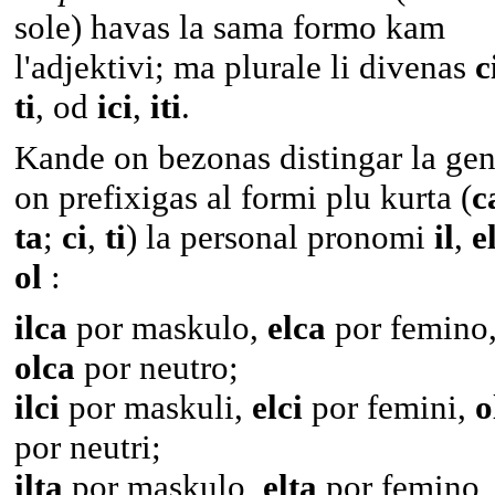
sole) havas la sama formo kam
l'adjektivi; ma plurale li divenas
c
ti
, od
ici
,
iti
.
Kande on bezonas distingar la gen
on prefixigas al formi plu kurta (
c
ta
;
ci
,
ti
) la personal pronomi
il
,
e
ol
:
ilca
por maskulo,
elca
por femino
olca
por neutro;
ilci
por maskuli,
elci
por femini,
o
por neutri;
ilta
por maskulo,
elta
por femino,