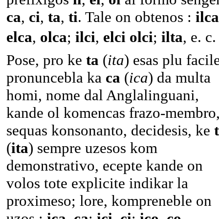
ca
,
ci
,
ta
,
ti
. Tale on obtenos :
ilca
elca
,
olca
;
ilci
,
elci
olci
;
ilta
, e. c
Pose, pro ke
ta
(
ita
) esas plu facil
pronuncebla ka
ca
(
ica
) da multa
homi, nome dal Anglalinguani,
kande ol komencas frazo-membro,
sequas konsonanto, decidesis, ke
(
ita
) sempre uzesos kom
demonstrativo, ecepte kande on
volos tote explicite indikar la
proximeso; lore, kompreneble on
uzos :
ica
,
ca
;
ici
,
ci
;
ico
,
co
.