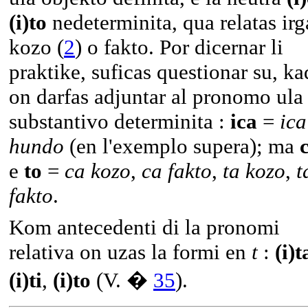
(i)to
nedeterminita, qua relatas irg
kozo (
2
) o fakto. Por dicernar li
praktike, suficas questionar su, ka
on darfas adjuntar al pronomo ula
substantivo determinita :
ica
=
ica
hundo
(en l'exemplo supera); ma
e
to
=
ca kozo
,
ca fakto
,
ta kozo
,
t
fakto
.
Kom antecedenti di la pronomi
relativa on uzas la formi en
t
:
(i)t
(i)ti
,
(i)to
(V. �
35
).