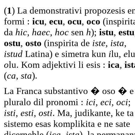
(
1
) La demonstrativi propozesis en
formi :
icu
,
ecu
,
ocu
,
oco
(inspirit
da
hic
,
haec
,
hoc
sen
h
);
istu
,
estu
ostu
,
osto
(inspirita de
iste
,
ista
,
istud
Latina) e simetra kun
i
lu,
e
lu
o
lu. Kom adjektivi li esis :
ica
,
is
(
ca
,
sta
).
La Franca substantivo � oso � e 
pluralo dil pronomi :
ici
,
eci
,
oci
;
isti
,
esti
,
osti
. Ma, judikante, ke ta
sistemo esas komplikita e ne sate
dicerneble (
ica
,
ista
), la permanan