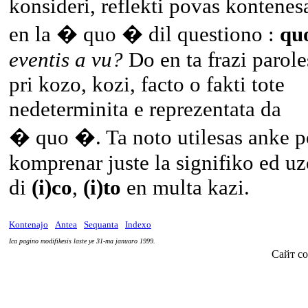
konsideri, reflekti povas kontenes
en la � quo � dil questiono :
qu
eventis a vu?
Do en ta frazi parole
pri kozo, kozi, facto o fakti tote
nedeterminita e reprezentata da
� quo �. Ta noto utilesas anke p
komprenar juste la signifiko ed u
di
(i)co
,
(i)to
en multa kazi.
Kontenajo
Antea
Sequanta
Indexo
Ica pagino modifikesis laste ye 31-ma januaro 1999.
Сайт со