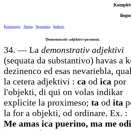
Komplet
lingu
Kontenajo
Antea
Sequanta
Indexo
Demonstrativ adjektivi-pronomi.
34
. — La
demonstrativ adjektivi
(sequata da substantivo) havas a 
dezinenco ed esas nevariebla, qua
la cetera adjektivi :
ca
od
ica
por
l'objekti, di qui on volas indikar
explicite la proximeso;
ta
od
ita
p
la for a objekti, od ordinare. Ex. :
Me amas ica puerino, ma me odi